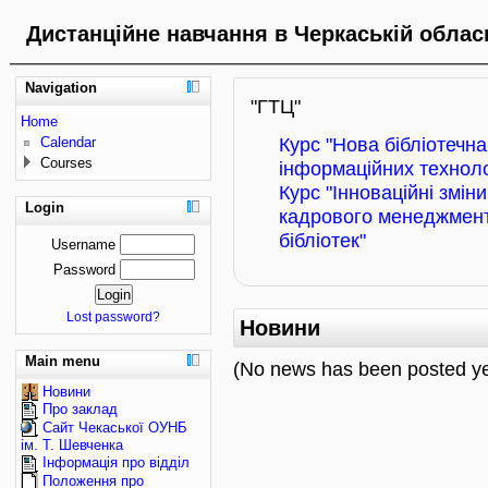
Дистанційне навчання в Черкаській обласн
Navigation
"ГТЦ"
Home
Calendar
Курс "Нова бібліотечн
Courses
інформаційних технолог
Курс "Інноваційні зміни
Login
кадрового менеджменту
бібліотек"
Username
Password
Lost password?
Новини
Main menu
(No news has been posted ye
Новини
Про заклад
Сайт Чекаської ОУНБ
ім. Т. Шевченка
Інформація про відділ
Положення про