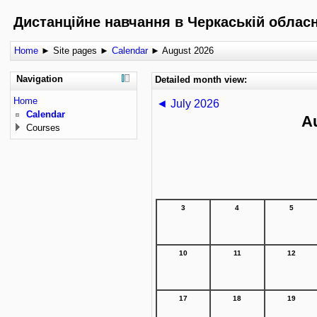
Дистанційне навчання в Черкаській обласні
Home
►
Site pages
►
Calendar
►
August 2026
Navigation
Detailed month view:
Home
◄
July 2026
Calendar
A
Courses
3
4
5
10
11
12
17
18
19