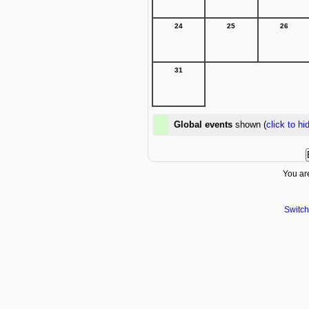
24
25
26
31
Global events
shown (
click to hi
You are
Switch