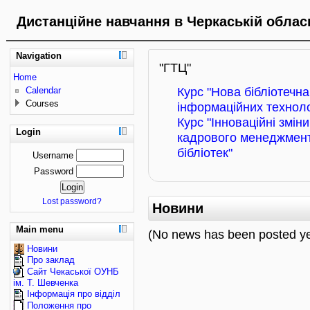
Дистанційне навчання в Черкаській обласн
Navigation
"ГТЦ"
Home
Calendar
Курс "Нова бібліотечн
Courses
інформаційних технолог
Курс "Інноваційні зміни
Login
кадрового менеджменту
бібліотек"
Username
Password
Lost password?
Новини
Main menu
(No news has been posted ye
Новини
Про заклад
Сайт Чекаської ОУНБ
ім. Т. Шевченка
Інформація про відділ
Положення про