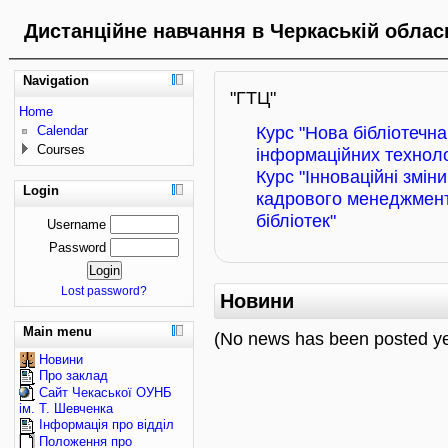
Дистанційне навчання в Черкаській обласн
Navigation
"ГТЦ"
Home
Calendar
Курс "Нова бібліотечн
Courses
інформаційних технолог
Курс "Інноваційні зміни
Login
кадрового менеджменту
бібліотек"
Username
Password
Lost password?
Новини
Main menu
(No news has been posted ye
Новини
Про заклад
Сайт Чекаської ОУНБ
ім. Т. Шевченка
Інформація про відділ
Положення про