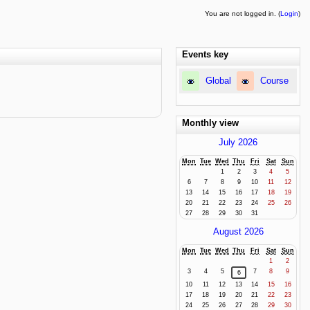
You are not logged in. (
Login
)
Events key
Global
Course
Monthly view
July 2026
Mon
Tue
Wed
Thu
Fri
Sat
Sun
1
2
3
4
5
6
7
8
9
10
11
12
13
14
15
16
17
18
19
20
21
22
23
24
25
26
27
28
29
30
31
August 2026
Mon
Tue
Wed
Thu
Fri
Sat
Sun
1
2
3
4
5
7
8
9
6
10
11
12
13
14
15
16
17
18
19
20
21
22
23
24
25
26
27
28
29
30